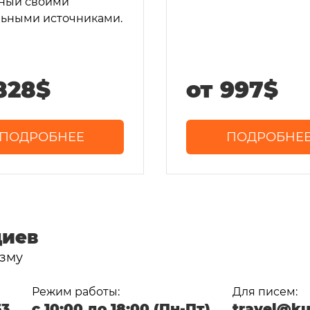
ный своими
ьными источниками.
828$
от 997$
ПОДРОБНЕЕ
ПОДРОБНЕ
диев
зму
Режим работы:
Для писем:
53
с 10:00 до 18:00 (Пн-Пт)
travel@ku