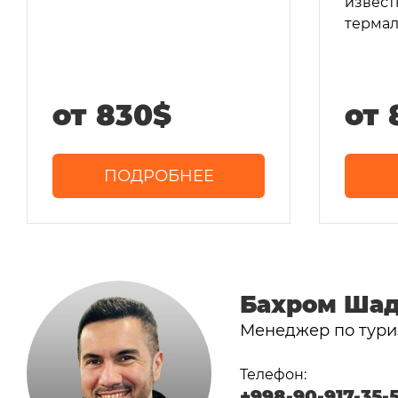
извест
термал
от 830$
от 
ПОДРОБНЕЕ
Бахром Ша
Менеджер по тури
Телефон:
+998-90-917-35-