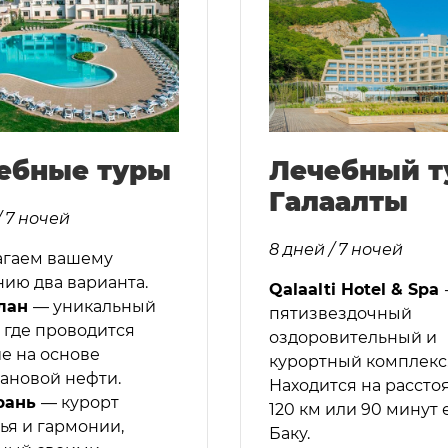
ебные туры
Лечебный т
Галаалты
/ 7 ночей
8 дней / 7 ночей
агаем вашему
ию два варианта.
Qalaalti Hotel & Spa
лан
— уникальный
пятизвездочный
, где проводится
оздоровительный и
е на основе
курортный комплекс
ановой нефти.
Находится на рассто
рань
— курорт
120 км или 90 минут 
ья и гармонии,
Баку.