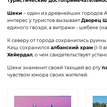
Туристические достопримечательнос
Шеки
– один из древнейших городов 
интерес у туристов вызывает
Дворец Ш
единого гвоздя, а витражи - шебеке (
К северу от города сохранились руины
Киш сохранился
албанский храм
(I-II
Хейердал
, о чем свидетельствует уста
Шеки знаменит своей тающей во рту
п
чувством юмора своих жителей.