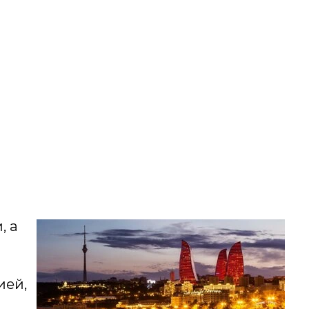
, а
ией,