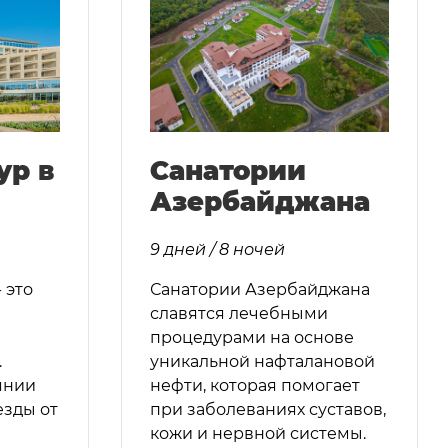
ур в
Санатории
Азербайджана
9 дней / 8 ночей
- это
Санатории Азербайджана
славятся лечебными
процедурами на основе
.
уникальной нафталановой
янии
нефти, которая помогает
езды от
при заболеваниях суставов,
кожи и нервной системы.