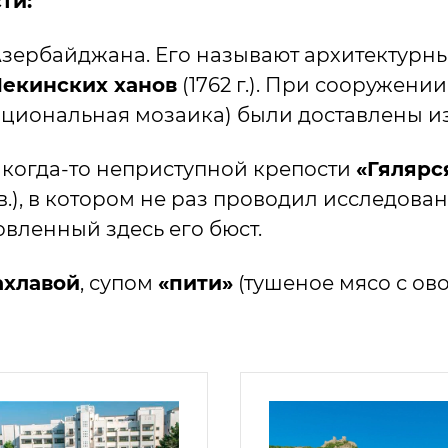
ти:
Азербайджана. Его называют архитектур
екинских ханов
(1762 г.). При сооружени
национальная мозаика) были доставлены и
 когда-то неприступной крепости
«Гялярс
 вв.), в котором не раз проводил исследо
новленный здесь его бюст.
ахлавой
, супом
«пити»
(тушеное мясо с ов