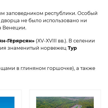
ным заповедником республики. Особый
и дворца не было использовано ни
з Венеции.
ян-Гёрярсян»
(XV-XVIII вв.). В селении
вания знаменитый норвежец
Тур
ощами в глиняном горшочке), а также