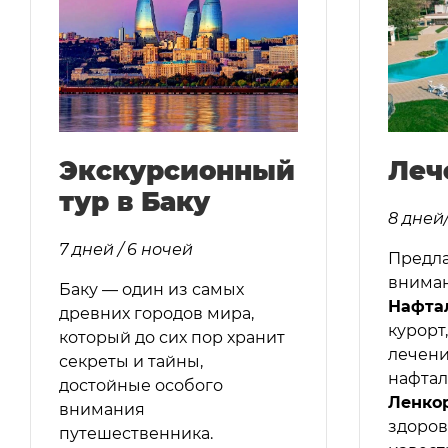
Экскурсионный
Леч
тур в Баку
8 дней
7 дней / 6 ночей
Предл
вниман
Баку — один из самых
Нафта
древних городов мира,
курорт
который до сих пор хранит
лечени
секреты и тайны,
нафтал
достойные особого
Ленко
внимания
здоров
путешественника.